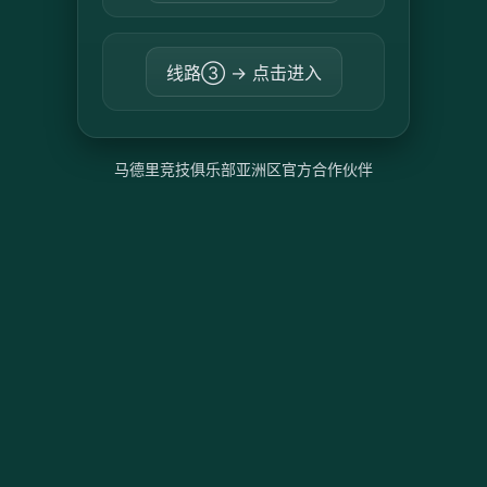
线路③ → 点击进入
马德里竞技俱乐部亚洲区官方合作伙伴